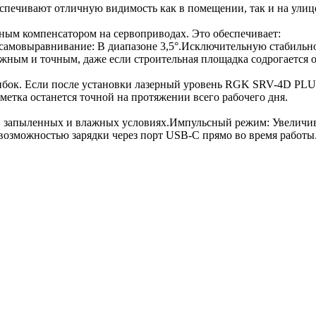
еспечивают отличную видимость как в помещении, так и на улиц
ным компенсатором на сервоприводах. Это обеспечивает:
 самовыравнивание: В диапазоне 3,5°.Исключительную стабильно
ижным и точным, даже если строительная площадка содрогается 
бок. Если после установки лазерный уровень RGK SRV-4D PLUS 
метка останется точной на протяжении всего рабочего дня.
в запыленных и влажных условиях.Импульсный режим: Увеличива
 возможностью зарядки через порт USB-C прямо во время работы