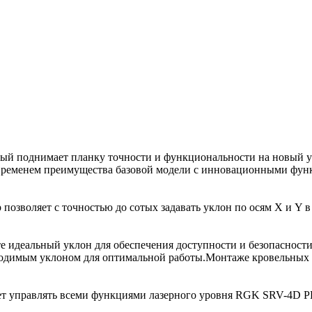
й поднимает планку точности и функциональности на новый уро
 временем преимущества базовой модели с инновационными фун
р позволяет с точностью до сотых задавать уклон по осям X и Y
е идеальный уклон для обеспечения доступности и безопасност
ходимым уклоном для оптимальной работы.Монтаже кровельных 
яет управлять всеми функциями лазерного уровня RGK SRV-4D PL